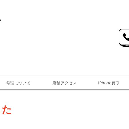
力、地域最安値、即日対応の修理サービスを提供
王子店にてiphone修理サービスを提供
からの郵送修理もお受けしております。
修理について
店舗アクセス
iPhone買取
した