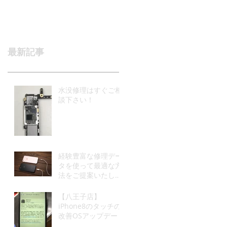
最新記事
水没修理はすぐご相
談下さい！
経験豊富な修理デー
タを使って最適な方
法をご提案いたしま
す(^^)
【八王子店】
iPhone8のタッチの
改善OSアップデート