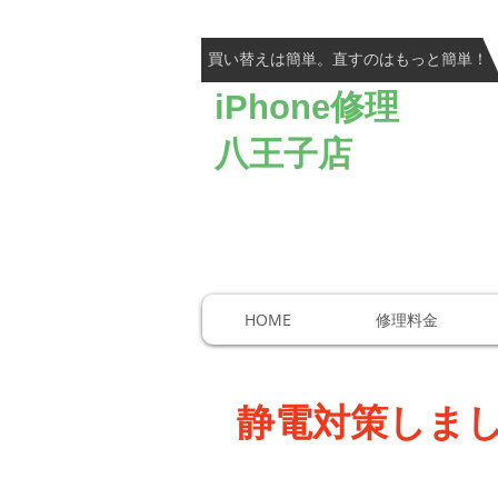
​買い替えは簡単。直すのはもっと簡単！
iPhone修理
高い技術
八王子店
大宮店、八
​全国各地
HOME
修理料金
静電対策しま