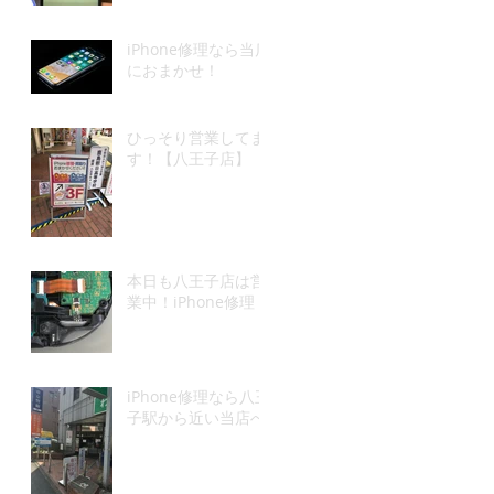
iPhone修理なら当店
におまかせ！
ひっそり営業してま
す！【八王子店】
本日も八王子店は営
業中！iPhone修理
iPhone修理なら八王
子駅から近い当店へ