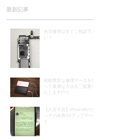
最新記事
水没修理はすぐご相談下さ
い！
経験豊富な修理データを使
って最適な方法をご提案い
たします(^^)
【八王子店】iPhone8のタ
ッチの改善OSアップデー
ト