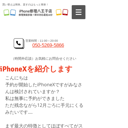
​買い替えは簡単。直すのはもっと簡単！
高い技術力、地域最安値、即日対応の修理サービスを提供
大宮店、八王子店にてiphone修理サービスを提供
​全国各地からの郵送修理もお受けしております。
営業時間：11:00～20:00
050-5269-5866
（時間外応談）お気軽にお問合せください
iPhoneXを紹介します
こんにちは
予約が開始したiPhoneXですがみなさ
んは検討されていますか？
私は無事に予約ができました
ただ残念ながら12月ごろに手元にくる
みたいです....
まず最大の特徴としてほぼすべてがス