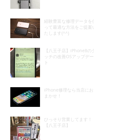
経験豊富な修理データを使
って最適な方法をご提案い
たします(^^)
【八王子店】iPhone8のタ
ッチの改善OSアップデー
ト
iPhone修理なら当店にお
まかせ！
ひっそり営業してます！
【八王子店】