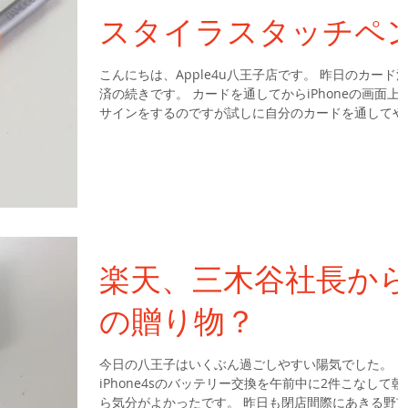
スタイラスタッチペ
こんにちは、Apple4u八王子店です。 昨日のカード
済の続きです。 カードを通してからiPhoneの画面上
サインをするのですが試しに自分のカードを通してや
てみてサインしましたが指だと上手くいきませんでし
た。で、やはりペンは買わないとまずいなということ
100均とドン...
楽天、三木谷社長か
の贈り物？
今日の八王子はいくぶん過ごしやすい陽気でした。
iPhone4sのバッテリー交換を午前中に2件こなして朝
ら気分がよかったです。 昨日も閉店間際にあきる野