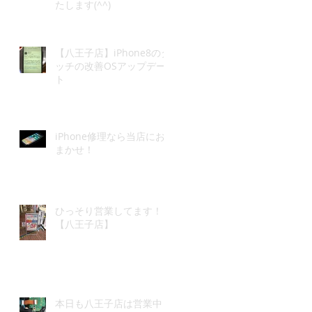
たします(^^)
ン
【八王子店】iPhone8のタ
決
ッチの改善OSアップデー
に
ト
っ
で
iPhone修理なら当店にお
まかせ！
ら
ひっそり営業してます！
【八王子店】
か
本日も八王子店は営業中！
市