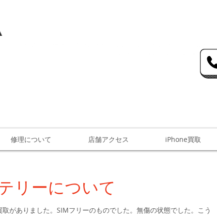
力、地域最安値、即日対応の修理サービスを提供
王子店にてiphone修理サービスを提供
からの郵送修理もお受けしております。
修理について
店舗アクセス
iPhone買取
バッテリーについて
e4の買取がありました。SIMフリーのものでした。無傷の状態でした。こう