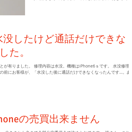
からのお電話で車のドアにiPhone5sを挟んでしまっ
ご相談がありました。どうやらLCD破損はしてないよ
です。アッ...
ｓの水没したけど通話だけできな
した。
種はiPhone6ｓです。 水没修理は
の前にお客様が、「水没した後に通話だけできなくなったんです…。あ
honeの売買出来ません