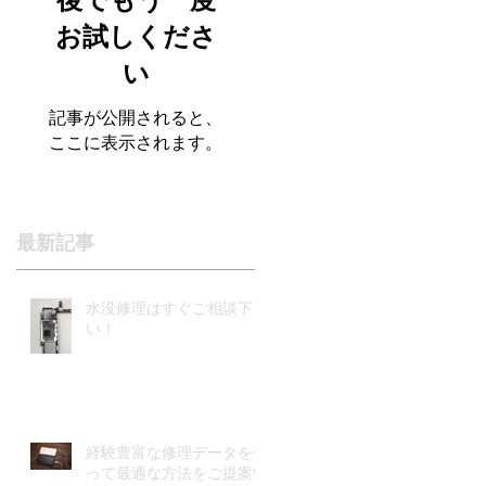
後でもう一度
年
お試しくださ
い
記事が公開されると、
ここに表示されます。
最新記事
ア
ま
水没修理はすぐご相談下さ
が
い！
ｗ
経験豊富な修理データを使
って最適な方法をご提案い