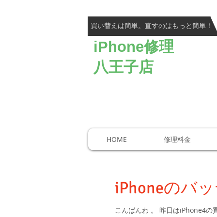
​買い替えは簡単。直すのはもっと簡単！
iPhone修理
高い技術
八王子店
大宮店、八
​全国各地
HOME
修理料金
iPhoneの
こんばんわ 。 昨日はiPhon